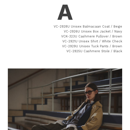
VC-2928U Unisex Balmacaan Coat / Beige
VC-2926U Unisex Box Jacket / Navy
VCK-323U Cashmere Pullover / Brown
VC-2921U Unisex Shirt / White Check
VC-2929U Unisex Tuck Pants / Brown
VC-2925U Cashmere Stole / Black