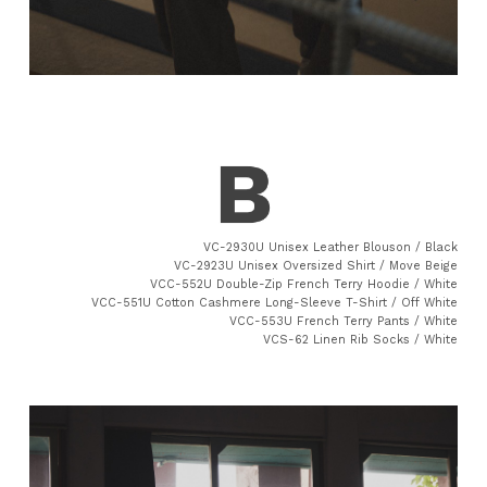
VC-2930U Unisex Leather Blouson / Black
VC-2923U Unisex Oversized Shirt / Move Beige
VCC-552U Double-Zip French Terry Hoodie / White
VCC-551U Cotton Cashmere Long-Sleeve T-Shirt / Off White
VCC-553U French Terry Pants / White
VCS-62 Linen Rib Socks / White