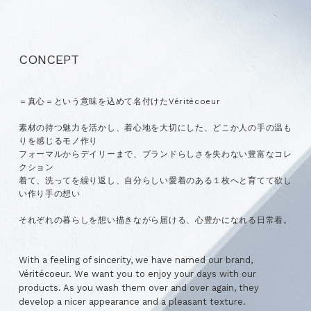
CONCEPT
＝真心＝という意味を込めて名付けたVéritécoeur
素材の持つ魅力を活かし、着心地を大切にした、どこか人の手の温も
りを感じるモノ作り
フォーマルからデイリーまで、ブランドらしさを失わない豊富なコレ
クション
着て、洗ってを繰り返し、自分らしい愛着のある１枚へと育てて欲し
い作り手の想い
それぞれの暮らしを想い描きながら届ける、心豊かになれる日常着。
With a feeling of sincerity, we have named our brand,
Véritécoeur. We want you to enjoy your days with our
products. As you wash them over and over again, they
develop a nicer appearance and a pleasant texture.