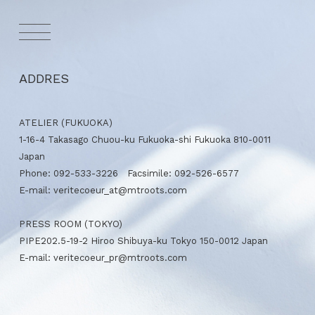
ADDRES
ATELIER (FUKUOKA)
1-16-4 Takasago Chuou-ku Fukuoka-shi Fukuoka 810-0011
Japan
Phone: 092-533-3226 Facsimile: 092-526-6577
E-mail: veritecoeur_at@mtroots.com
PRESS ROOM (TOKYO)
PIPE202.5-19-2 Hiroo Shibuya-ku Tokyo 150-0012 Japan
E-mail:
veritecoeur_pr@mtroots.com