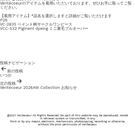
Véritécoeurのアイテムを着用いただいております。ぜひお手に取ってご覧
ください。
【着用アイテム】*品名を選択しますと詳細がご覧いただけます
P26
VC-2835 ペイント柄サークルワンピース
VCC-532 Pigment dyeing ミニ裏毛プルオーバー
投稿ナビゲーション
前の投稿
いつか
次の投稿
Véritécoeur 2026AW Collection お知らせ
@2021 Veritecoeur All Rights Reserved. No part of this website may be reproduced, stored
in retrieval system or transmitted, in any
form or by any means, electronic, mechanicals, photocopying, recording or otherwise,
without the prior permission of Veritecoeur.